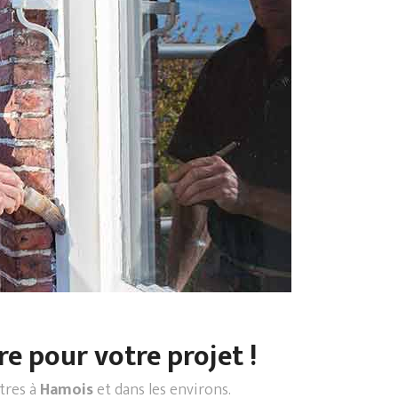
re pour votre projet !
ntres à
Hamois
et dans les environs.