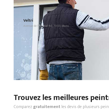
Veltri
Avenue de l'Hôpital 60, 7000 Mons
Trouvez les meilleures peint
Comparez
gratuitement
les devis de plusieurs pei