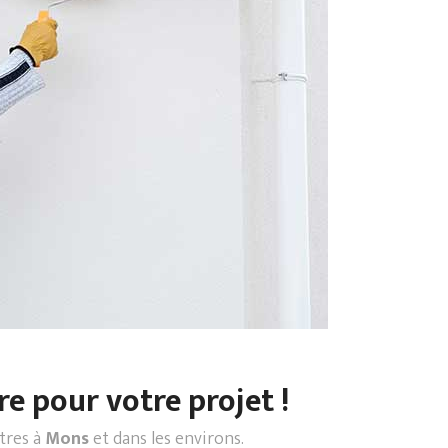
re pour votre projet !
ntres à
Mons
et dans les environs.