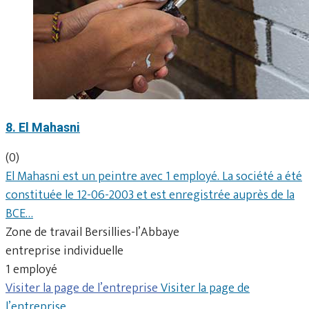
8. El Mahasni
(0)
El Mahasni est un peintre avec 1 employé. La société a été
constituée le 12-06-2003 et est enregistrée auprès de la
BCE…
Zone de travail Bersillies-l’Abbaye
entreprise individuelle
1 employé
Visiter la page de l’entreprise
Visiter la page de
l’entreprise