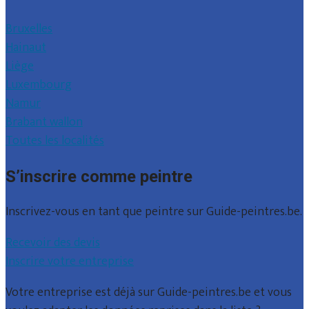
Bruxelles
Hainaut
Liège
Luxembourg
Namur
Brabant wallon
Toutes les localités
S’inscrire comme peintre
Inscrivez-vous en tant que peintre sur Guide-peintres.be.
Recevoir des devis
Inscrire votre entreprise
Votre entreprise est déjà sur Guide-peintres.be et vous