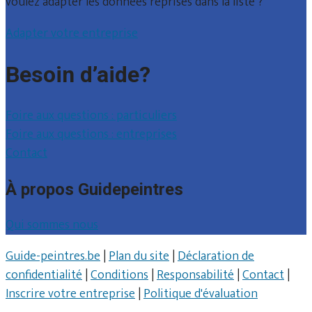
voulez adapter les données reprises dans la liste ?
Adapter votre entreprise
Besoin d’aide?
Foire aux questions : particuliers
Foire aux questions : entreprises
Contact
À propos Guidepeintres
Qui sommes nous
Guide-peintres.be
|
Plan du site
|
Déclaration de
confidentialité
|
Conditions
|
Responsabilité
|
Contact
|
Inscrire votre entreprise
|
Politique d'évaluation