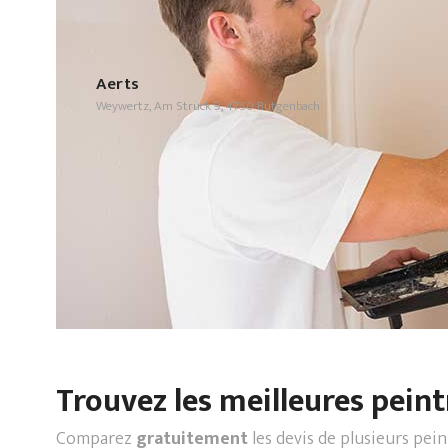
Aerts
Weywertz, Am Struck 9, 4750 Butgenbach
Trouvez les meilleures peint
Comparez
gratuitement
les devis de plusieurs pei