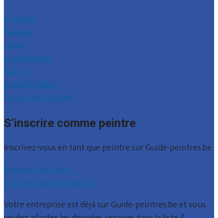
Bruxelles
Hainaut
Liège
Luxembourg
Namur
Brabant wallon
Toutes les localités
S’inscrire comme peintre
Inscrivez-vous en tant que peintre sur Guide-peintres.be.
Recevoir des devis
Inscrire votre entreprise
Votre entreprise est déjà sur Guide-peintres.be et vous
voulez adapter les données reprises dans la liste ?