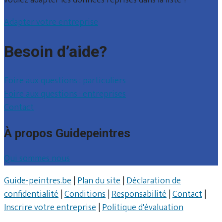
Adapter votre entreprise
Besoin d’aide?
Foire aux questions : particuliers
Foire aux questions : entreprises
Contact
À propos Guidepeintres
Qui sommes nous
Guide-peintres.be
|
Plan du site
|
Déclaration de
confidentialité
|
Conditions
|
Responsabilité
|
Contact
|
Inscrire votre entreprise
|
Politique d'évaluation