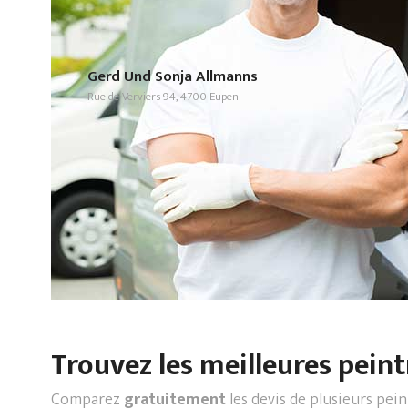
Gerd Und Sonja Allmanns
Rue de Verviers 94, 4700 Eupen
Trouvez les meilleures peint
Comparez
gratuitement
les devis de plusieurs pei