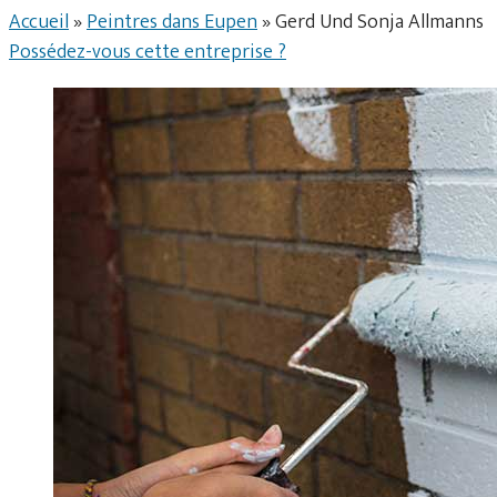
Accueil
»
Peintres dans Eupen
»
Gerd Und Sonja Allmanns
Possédez-vous cette entreprise ?