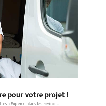
re pour votre projet !
ntres à
Eupen
et dans les environs.