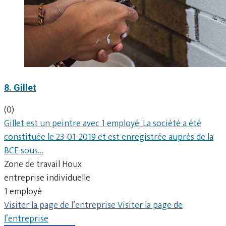
8. Gillet
(0)
Gillet est un peintre avec 1 employé. La société a été
constituée le 23-01-2019 et est enregistrée auprès de la
BCE sous…
Zone de travail Houx
entreprise individuelle
1 employé
Visiter la page de l’entreprise
Visiter la page de
l’entreprise