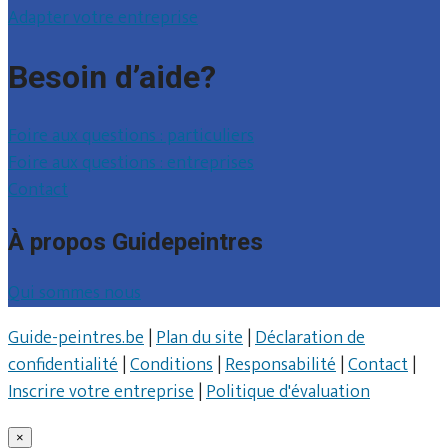
Adapter votre entreprise
Besoin d’aide?
Foire aux questions : particuliers
Foire aux questions : entreprises
Contact
À propos Guidepeintres
Qui sommes nous
Guide-peintres.be
|
Plan du site
|
Déclaration de
confidentialité
|
Conditions
|
Responsabilité
|
Contact
|
Inscrire votre entreprise
|
Politique d'évaluation
×