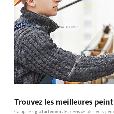
R & A Deco
Rue de la Station 6, 1367 Ramillies-Offus
Trouvez les meilleures peint
Comparez
gratuitement
les devis de plusieurs pei