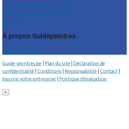
Foire aux questions : particuliers
Foire aux questions : entreprises
Contact
À propos Guidepeintres
Qui sommes nous
Guide-peintres.be
|
Plan du site
|
Déclaration de
confidentialité
|
Conditions
|
Responsabilité
|
Contact
|
Inscrire votre entreprise
|
Politique d'évaluation
×