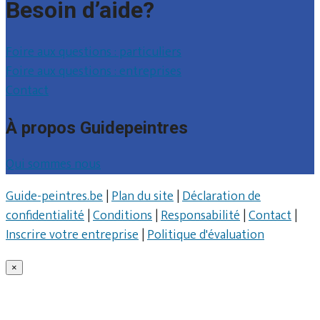
Besoin d’aide?
Foire aux questions : particuliers
Foire aux questions : entreprises
Contact
À propos Guidepeintres
Qui sommes nous
Guide-peintres.be
|
Plan du site
|
Déclaration de
confidentialité
|
Conditions
|
Responsabilité
|
Contact
|
Inscrire votre entreprise
|
Politique d'évaluation
×