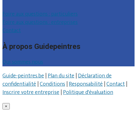
Foire aux questions : particuliers
Foire aux questions : entreprises
Contact
À propos Guidepeintres
Qui sommes nous
Guide-peintres.be
|
Plan du site
|
Déclaration de
confidentialité
|
Conditions
|
Responsabilité
|
Contact
|
Inscrire votre entreprise
|
Politique d'évaluation
×