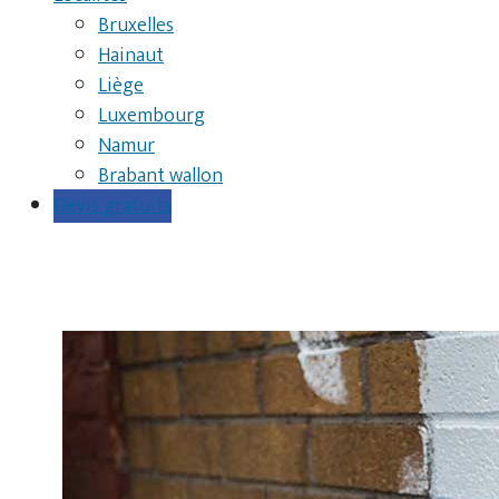
Bruxelles
Hainaut
Liège
Luxembourg
Namur
Brabant wallon
Devis gratuits