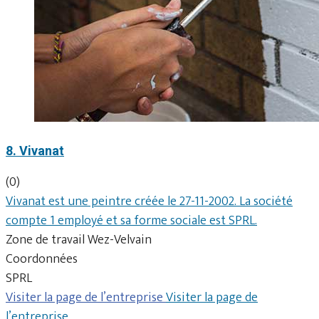
8. Vivanat
(0)
Vivanat est une peintre créée le 27-11-2002. La société
compte 1 employé et sa forme sociale est SPRL.
Zone de travail Wez-Velvain
Coordonnées
SPRL
Visiter la page de l’entreprise
Visiter la page de
l’entreprise