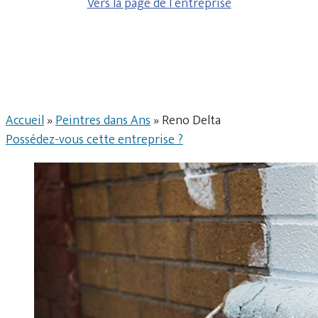
Vers la page de l’entreprise
Accueil
»
Peintres dans Ans
»
Reno Delta
Possédez-vous cette entreprise ?