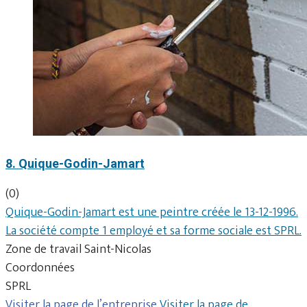
8. Quique-Godin-Jamart
(0)
Quique-Godin-Jamart est une peintre créée le 13-12-1996.
La société compte 1 employé et sa forme sociale est SPRL.
Zone de travail Saint-Nicolas
Coordonnées
SPRL
Visiter la page de l’entreprise
Visiter la page de