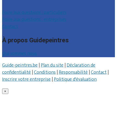
Foire aux questions : particuliers
Foire aux questions : entreprises
Contact
À propos Guidepeintres
Qui sommes nous
Guide-peintres.be
|
Plan du site
|
Déclaration de
confidentialité
|
Conditions
|
Responsabilité
|
Contact
|
Inscrire votre entreprise
|
Politique d'évaluation
×