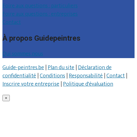
Foire aux questions : particuliers
Foire aux questions : entreprises
Contact
À propos Guidepeintres
Qui sommes nous
Guide-peintres.be
|
Plan du site
|
Déclaration de
confidentialité
|
Conditions
|
Responsabilité
|
Contact
|
Inscrire votre entreprise
|
Politique d'évaluation
×