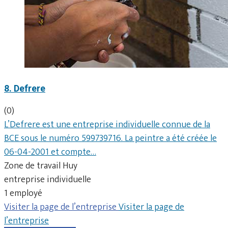
8. Defrere
(0)
L’Defrere est une entreprise individuelle connue de la
BCE sous le numéro 599739716. La peintre a été créée le
06-04-2001 et compte…
Zone de travail Huy
entreprise individuelle
1 employé
Visiter la page de l’entreprise
Visiter la page de
l’entreprise