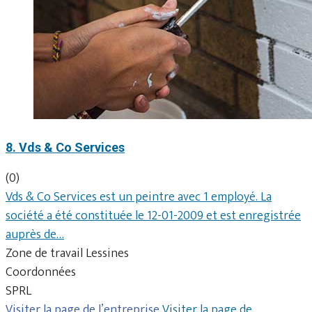
8. Vds & Co Services
(0)
Vds & Co Services est un peintre avec 1 employé. La
société a été constituée le 12-01-2009 et est enregistrée
auprès de…
Zone de travail Lessines
Coordonnées
SPRL
Visiter la page de l’entreprise
Visiter la page de