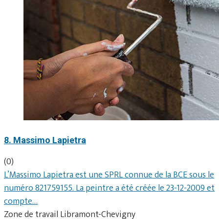
8. Massimo Lapietra
(0)
L’Massimo Lapietra est une SPRL connue de la BCE sous le
numéro 821759155. La peintre a été créée le 23-12-2009 et
compte…
Zone de travail Libramont-Chevigny