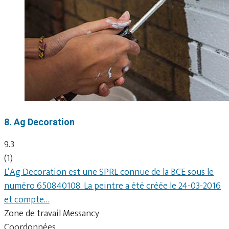
8. Ag Decoration
9.3
(1)
L’Ag Decoration est une SPRL connue de la BCE sous le
numéro 650840108. La peintre a été créée le 24-03-2016
et compte…
Zone de travail Messancy
Coordonnées