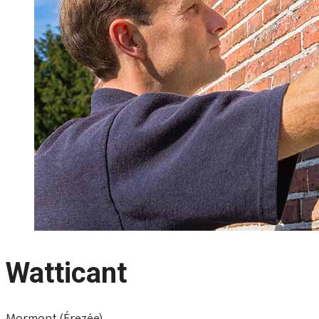
Watticant
Mormont (Érezée)