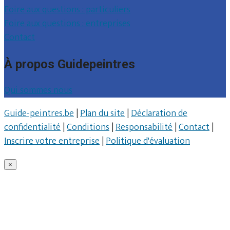
Foire aux questions : particuliers
Foire aux questions : entreprises
Contact
À propos Guidepeintres
Qui sommes nous
Guide-peintres.be
|
Plan du site
|
Déclaration de
confidentialité
|
Conditions
|
Responsabilité
|
Contact
|
Inscrire votre entreprise
|
Politique d'évaluation
×