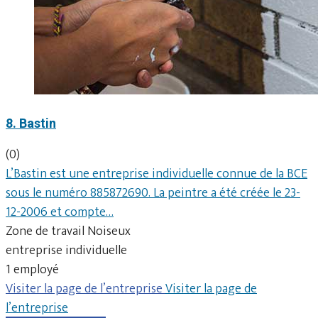
8. Bastin
(0)
L’Bastin est une entreprise individuelle connue de la BCE
sous le numéro 885872690. La peintre a été créée le 23-
12-2006 et compte…
Zone de travail Noiseux
entreprise individuelle
1 employé
Visiter la page de l’entreprise
Visiter la page de
l’entreprise