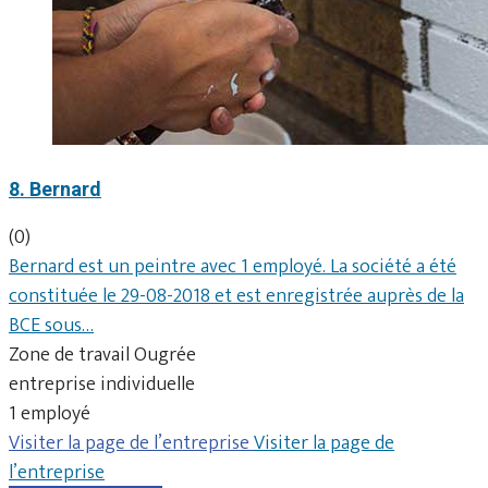
8. Bernard
(0)
Bernard est un peintre avec 1 employé. La société a été
constituée le 29-08-2018 et est enregistrée auprès de la
BCE sous…
Zone de travail Ougrée
entreprise individuelle
1 employé
Visiter la page de l’entreprise
Visiter la page de
l’entreprise