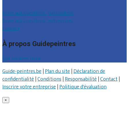
Foire aux questions : particuliers
Foire aux questions : entreprises
Contact
À propos Guidepeintres
Qui sommes nous
Guide-peintres.be
|
Plan du site
|
Déclaration de
confidentialité
|
Conditions
|
Responsabilité
|
Contact
|
Inscrire votre entreprise
|
Politique d'évaluation
×