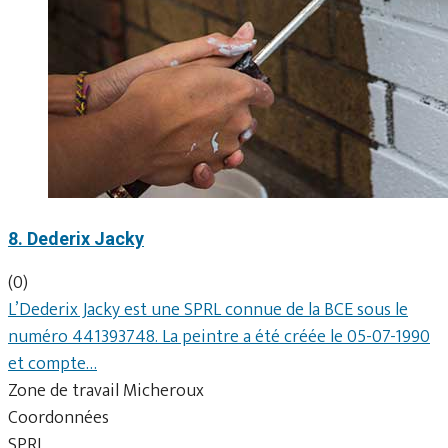
8. Dederix Jacky
(0)
L’Dederix Jacky est une SPRL connue de la BCE sous le
numéro 441393748. La peintre a été créée le 05-07-1990
et compte…
Zone de travail Micheroux
Coordonnées
SPRL