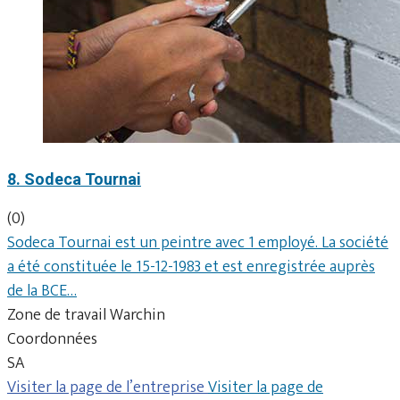
8. Sodeca Tournai
(0)
Sodeca Tournai est un peintre avec 1 employé. La société
a été constituée le 15-12-1983 et est enregistrée auprès
de la BCE…
Zone de travail Warchin
Coordonnées
SA
Visiter la page de l’entreprise
Visiter la page de