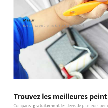
Mazur
Rue Grange des Champs 32, 1420 Braine-l'Alleud
Trouvez les meilleures peint
Comparez
gratuitement
les devis de plusieurs pei