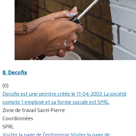
8. Decofix
(0)
Decofix est une peintre créée le 11-04-2003. La société
compte 1 employé et sa forme sociale est SPRL.
Zone de travail Saint-Pierre
Coordonnées
SPRL
Visiter la page de l’entreprise
Visiter la page de