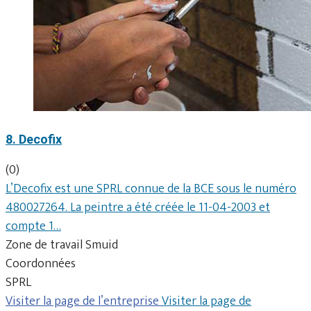
8. Decofix
(0)
L’Decofix est une SPRL connue de la BCE sous le numéro
480027264. La peintre a été créée le 11-04-2003 et
compte 1…
Zone de travail Smuid
Coordonnées
SPRL
Visiter la page de l’entreprise
Visiter la page de