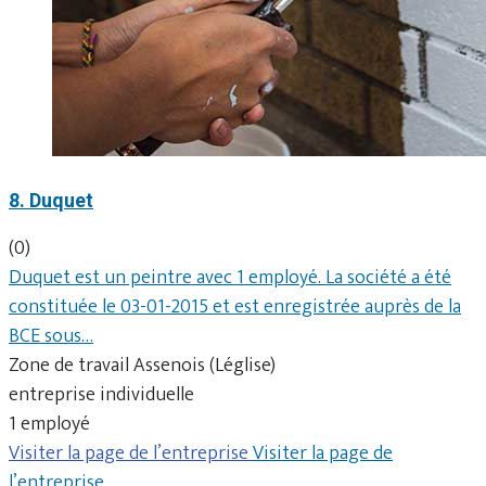
8. Duquet
(0)
Duquet est un peintre avec 1 employé. La société a été
constituée le 03-01-2015 et est enregistrée auprès de la
BCE sous…
Zone de travail Assenois (Léglise)
entreprise individuelle
1 employé
Visiter la page de l’entreprise
Visiter la page de
l’entreprise