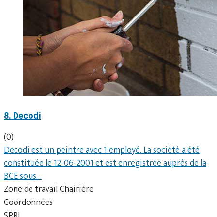
8. Decodi
(0)
Decodi est un peintre avec 1 employé. La société a été
constituée le 12-06-2001 et est enregistrée auprès de la
BCE sous…
Zone de travail Chairière
Coordonnées
SPRL