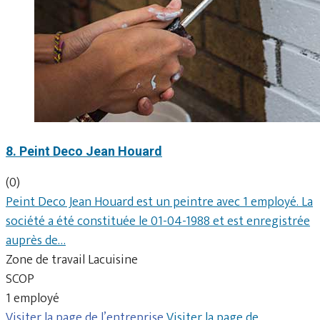
8. Peint Deco Jean Houard
(0)
Peint Deco Jean Houard est un peintre avec 1 employé. La
société a été constituée le 01-04-1988 et est enregistrée
auprès de…
Zone de travail Lacuisine
SCOP
1 employé
Visiter la page de l’entreprise
Visiter la page de