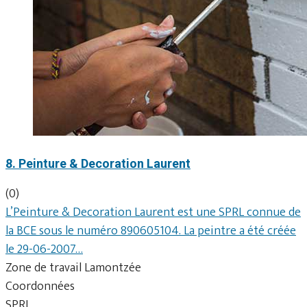
8. Peinture & Decoration Laurent
(0)
L’Peinture & Decoration Laurent est une SPRL connue de
la BCE sous le numéro 890605104. La peintre a été créée
le 29-06-2007…
Zone de travail Lamontzée
Coordonnées
SPRL