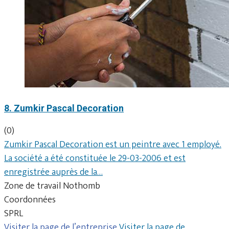
8. Zumkir Pascal Decoration
(0)
Zumkir Pascal Decoration est un peintre avec 1 employé.
La société a été constituée le 29-03-2006 et est
enregistrée auprès de la…
Zone de travail Nothomb
Coordonnées
SPRL
Visiter la page de l’entreprise
Visiter la page de